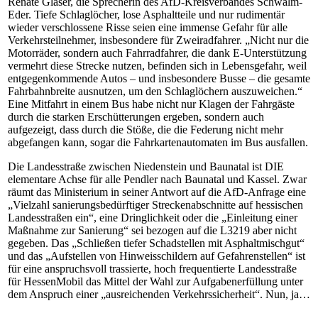
Renate Glaser, die Sprecherin des AfD-Kreisverbandes Schwalm-
Eder. Tiefe Schlaglöcher, lose Asphaltteile und nur rudimentär
wieder verschlossene Risse seien eine immense Gefahr für alle
Verkehrsteilnehmer, insbesondere für Zweiradfahrer. „Nicht nur die
Motorräder, sondern auch Fahrradfahrer, die dank E-Unterstützung
vermehrt diese Strecke nutzen, befinden sich in Lebensgefahr, weil
entgegenkommende Autos – und insbesondere Busse – die gesamte
Fahrbahnbreite ausnutzen, um den Schlaglöchern auszuweichen.“
Eine Mitfahrt in einem Bus habe nicht nur Klagen der Fahrgäste
durch die starken Erschütterungen ergeben, sondern auch
aufgezeigt, dass durch die Stöße, die die Federung nicht mehr
abgefangen kann, sogar die Fahrkartenautomaten im Bus ausfallen.
Die Landesstraße zwischen Niedenstein und Baunatal ist DIE
elementare Achse für alle Pendler nach Baunatal und Kassel. Zwar
räumt das Ministerium in seiner Antwort auf die AfD-Anfrage eine
„Vielzahl sanierungsbedürftiger Streckenabschnitte auf hessischen
Landesstraßen ein“, eine Dringlichkeit oder die „Einleitung einer
Maßnahme zur Sanierung“ sei bezogen auf die L3219 aber nicht
gegeben. Das „Schließen tiefer Schadstellen mit Asphaltmischgut“
und das „Aufstellen von Hinweisschildern auf Gefahrenstellen“ ist
für eine anspruchsvoll trassierte, hoch frequentierte Landesstraße
für HessenMobil das Mittel der Wahl zur Aufgabenerfüllung unter
dem Anspruch einer „ausreichenden Verkehrssicherheit“. Nun, ja…