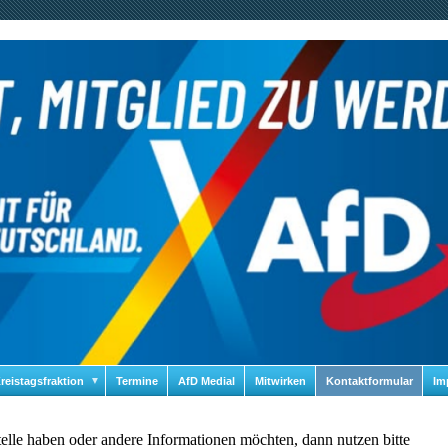
reistagsfraktion
▼
Termine
AfD Medial
Mitwirken
Kontaktformular
Im
elle haben oder andere Informationen möchten, dann nutzen bitte