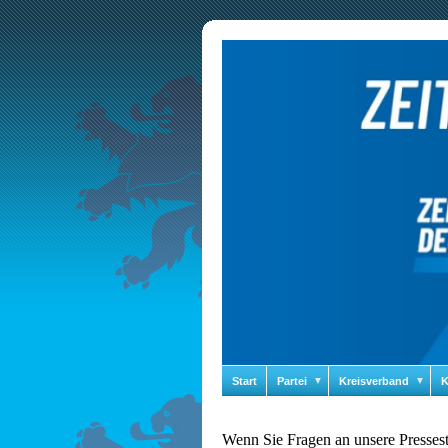
Start
Partei
▼
Kreisverband
▼
K
Wenn Sie Fragen an unsere Pressest