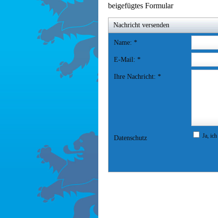
beigefügtes Formular
Nachricht versenden
Name:
*
E-Mail:
*
Ihre Nachricht:
*
Ja, ich
Datenschutz