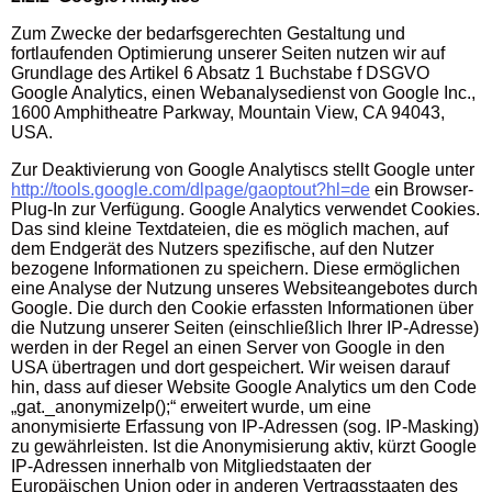
Zum Zwecke der bedarfsgerechten Gestaltung und
fortlaufenden Optimierung unserer Seiten nutzen wir auf
Grundlage des Artikel 6 Absatz 1 Buchstabe f DSGVO
Google Analytics, einen Webanalysedienst von Google Inc.,
1600 Amphitheatre Parkway, Mountain View, CA 94043,
USA.
Zur Deaktivierung von Google Analytiscs stellt Google unter
http://tools.google.com/dlpage/gaoptout?hl=de
ein Browser-
Plug-In zur Verfügung. Google Analytics verwendet Cookies.
Das sind kleine Textdateien, die es möglich machen, auf
dem Endgerät des Nutzers spezifische, auf den Nutzer
bezogene Informationen zu speichern. Diese ermöglichen
eine Analyse der Nutzung unseres Websiteangebotes durch
Google. Die durch den Cookie erfassten Informationen über
die Nutzung unserer Seiten (einschließlich Ihrer IP-Adresse)
werden in der Regel an einen Server von Google in den
USA übertragen und dort gespeichert. Wir weisen darauf
hin, dass auf dieser Website Google Analytics um den Code
„gat._anonymizeIp();“ erweitert wurde, um eine
anonymisierte Erfassung von IP-Adressen (sog. IP-Masking)
zu gewährleisten. Ist die Anonymisierung aktiv, kürzt Google
IP-Adressen innerhalb von Mitgliedstaaten der
Europäischen Union oder in anderen Vertragsstaaten des