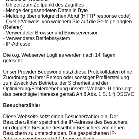
- Uhrzeit zum Zeitpunkt des Zugriffes
- Menge der gesendeten Daten in Byte
- Meldung über erfolgreichen Abruf (HTTP response code)
- Quelle/Verweis, von welchem Sie auf die Seite gelangten
(Referer)
- Verwendeter Browser und Browserversion
- Verwendetes Betriebssystem
- IP-Adresse
Die o.g. Webserver Logfiles werden nach 14 Tagen
gelöscht.
Unser Provider Beepworld nutzt diese Protokolldaten ohne
Zuordnung zu Ihrer Person oder sonstiger Profilerstellung
zum Zweck des Betriebs, der Sicherheit und der
Optimierung/Fehlerbehebung unserer Website. Hierin liegt
das berechtigte Interesse gemäß Art 6 Abs. 1 S. 1 f) DSGVO.
Besucherzähler
Diese Webseite setzt einen Besucherzähler ein. Der
Besucherzähler speichert die IP-Adresse des Besuchers,
um doppelte Besuche desselben Besuchers von neuen
Besuchern zu unterscheiden. Die gespeicherten IP-
Adressen werden nach 14 Tagen gelöscht.