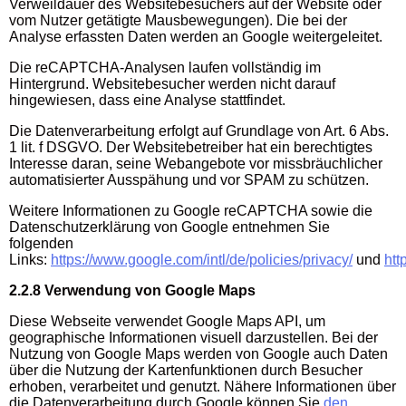
Verweildauer des Websitebesuchers auf der Website oder
vom Nutzer getätigte Mausbewegungen). Die bei der
Analyse erfassten Daten werden an Google weitergeleitet.
Die reCAPTCHA-Analysen laufen vollständig im
Hintergrund. Websitebesucher werden nicht darauf
hingewiesen, dass eine Analyse stattfindet.
Die Datenverarbeitung erfolgt auf Grundlage von Art. 6 Abs.
1 lit. f DSGVO. Der Websitebetreiber hat ein berechtigtes
Interesse daran, seine Webangebote vor missbräuchlicher
automatisierter Ausspähung und vor SPAM zu schützen.
Weitere Informationen zu Google reCAPTCHA sowie die
Datenschutzerklärung von Google entnehmen Sie
folgenden
Links:
https://www.google.com/intl/de/policies/privacy/
und
htt
2.2.8 Verwendung von Google Maps
Diese Webseite verwendet Google Maps API, um
geographische Informationen visuell darzustellen. Bei der
Nutzung von Google Maps werden von Google auch Daten
über die Nutzung der Kartenfunktionen durch Besucher
erhoben, verarbeitet und genutzt. Nähere Informationen über
die Datenverarbeitung durch Google können Sie
den