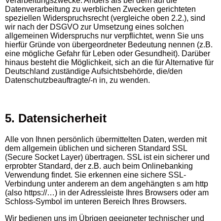
Verarbeitungszwecke. Anders als bei dem auf die
Datenverarbeitung zu werblichen Zwecken gerichteten
speziellen Widerspruchsrecht (vergleiche oben 2.2.), sind
wir nach der DSGVO zur Umsetzung eines solchen
allgemeinen Widerspruchs nur verpflichtet, wenn Sie uns
hierfür Gründe von übergeordneter Bedeutung nennen (z.B.
eine mögliche Gefahr für Leben oder Gesundheit). Darüber
hinaus besteht die Möglichkeit, sich an die für Alternative für
Deutschland zuständige Aufsichtsbehörde, die/den
Datenschutzbeauftragte/-n in, zu wenden.
5. Datensicherheit
Alle von Ihnen persönlich übermittelten Daten, werden mit
dem allgemein üblichen und sicheren Standard SSL
(Secure Socket Layer) übertragen. SSL ist ein sicherer und
erprobter Standard, der z.B. auch beim Onlinebanking
Verwendung findet. Sie erkennen eine sichere SSL-
Verbindung unter anderem an dem angehängten s am http
(also https://…) in der Adressleiste Ihres Browsers oder am
Schloss-Symbol im unteren Bereich Ihres Browsers.
Wir bedienen uns im Übrigen geeigneter technischer und